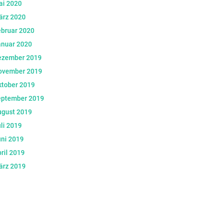
ai 2020
ärz 2020
ebruar 2020
anuar 2020
ezember 2019
ovember 2019
ktober 2019
eptember 2019
ugust 2019
li 2019
ni 2019
ril 2019
ärz 2019