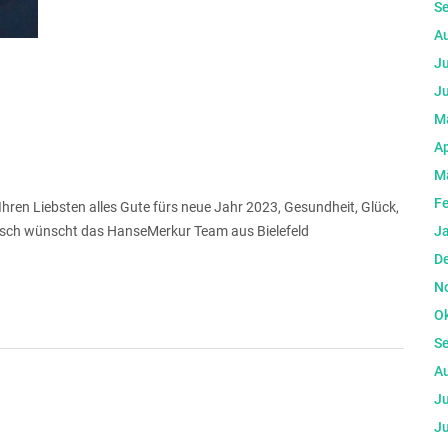
S
A
Ju
Ju
M
Ap
M
F
hren Liebsten alles Gute fürs neue Jahr 2023, Gesundheit, Glück,
utsch wünscht das HanseMerkur Team aus Bielefeld
J
D
N
O
S
A
Ju
Ju