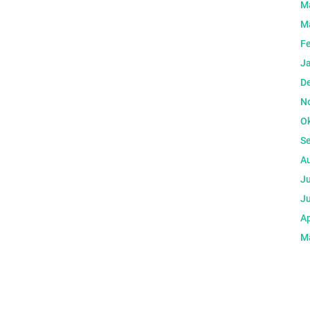
M
M
F
J
D
N
O
S
A
Ju
Ju
Ap
M