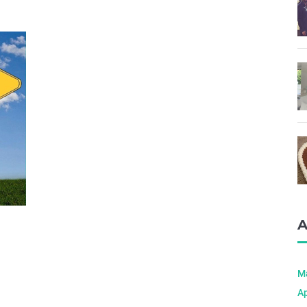
A
M
Ap