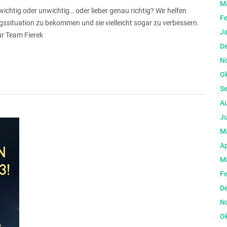
M
wichtig oder unwichtig… oder lieber genau richtig? Wir helfen
F
ngssituation zu bekommen und sie vielleicht sogar zu verbessern.
J
ur Team Fierek
D
N
O
S
A
Ju
M
Ap
M
F
D
N
O