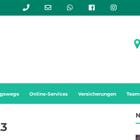
Phone
Email
WhatsApp
Facebook
Instag
Number
Address
for
calling
ngswege
Online-Services
Versicherungen
Team
N
23