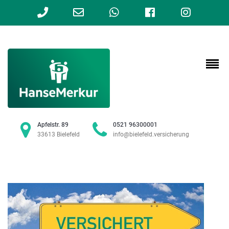
Phone
Email
WhatsApp
Facebook
Instag
Number
Address
for
calling
Apfelstr. 89
0521 96300001
33613 Bielefeld
info@bielefeld.versicherung