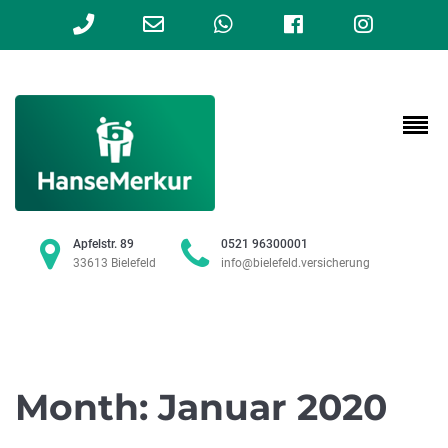
Phone
Email
WhatsApp
Facebook
Instag
Number
Address
for
calling
Apfelstr. 89
0521 96300001
33613 Bielefeld
info@bielefeld.versicherung
Month:
Januar 2020