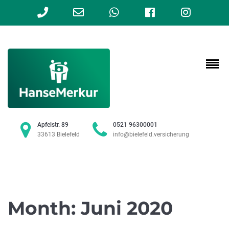
Phone
Email
WhatsApp
Facebook
Instag
Number
Address
for
calling
Apfelstr. 89
0521 96300001
33613 Bielefeld
info@bielefeld.versicherung
Month:
Juni 2020