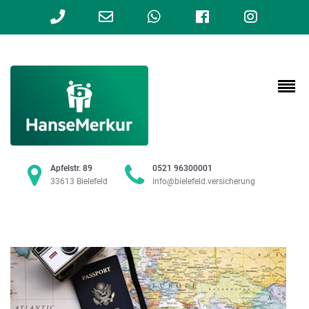
Phone
Email
WhatsApp
Facebook
Instag
Number
Address
for
calling
Apfelstr. 89
0521 96300001
33613 Bielefeld
info@bielefeld.versicherung