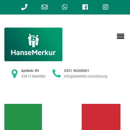
Phone
Email
WhatsApp
Facebook
Instag
Number
Address
for
calling
Apfelstr. 89
0521 96300001
33613 Bielefeld
info@bielefeld.versicherung