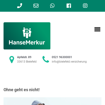
Phone
Email
WhatsApp
Facebook
Instag
Number
Address
for
calling
Apfelstr. 89
0521 96300001
33613 Bielefeld
info@bielefeld.versicherung
Ohne geht es nicht!