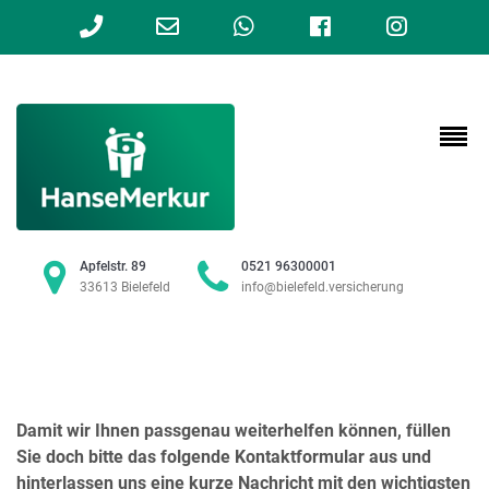
Phone
Email
WhatsApp
Facebook
Instag
Number
Address
for
calling
Apfelstr. 89
0521 96300001
33613 Bielefeld
info@bielefeld.versicherung
Damit wir Ihnen passgenau weiterhelfen können, füllen
Sie doch bitte das folgende Kontaktformular aus und
hinterlassen uns eine kurze Nachricht mit den wichtigsten