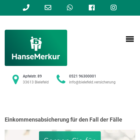
Phone
Email
WhatsApp
Facebook
Instag
Number
Address
for
calling
Apfelstr. 89
0521 96300001
33613 Bielefeld
info@bielefeld.versicherung
Einkommensabsicherung für den Fall der Fälle