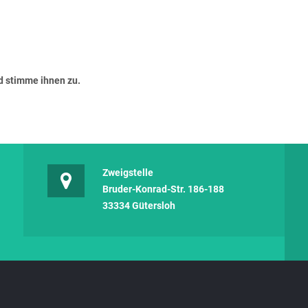
 stimme ihnen zu.
Zweigstelle
Bruder-Konrad-Str. 186-188
33334 Gütersloh