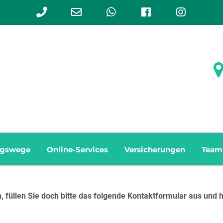
Phone
Email
WhatsApp
Facebook
Instag
Number
Address
for
calling
ngswege
Online-Services
Versicherungen
Team
 füllen Sie doch bitte das folgende Kontaktformular aus und h