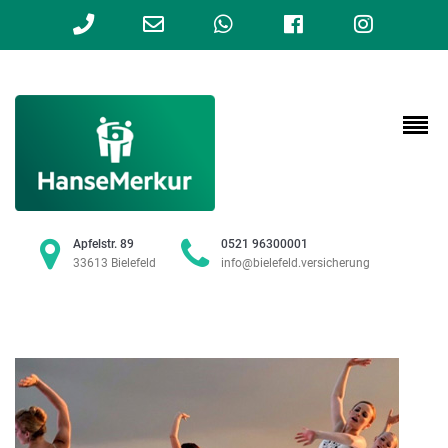
Phone
Email
WhatsApp
Facebook
Instag
Number
Address
for
calling
Apfelstr. 89
0521 96300001
33613 Bielefeld
info@bielefeld.versicherung