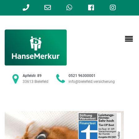
Phone
Email
WhatsApp
Facebook
Instag
Number
Address
for
calling
Apfelstr. 89
0521 96300001
33613 Bielefeld
info@bielefeld.versicherung