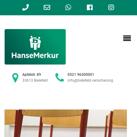
Phone
Email
WhatsApp
Facebook
Instag
Number
Address
for
calling
Apfelstr. 89
0521 96300001
33613 Bielefeld
info@bielefeld.versicherung