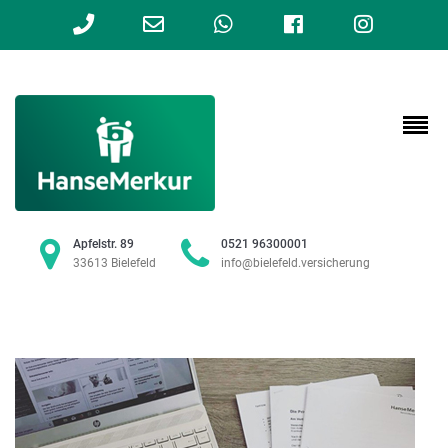
Phone
Email
WhatsApp
Facebook
Instag
Number
Address
for
calling
Apfelstr. 89
0521 96300001
33613 Bielefeld
info@bielefeld.versicherung