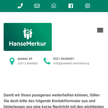
Phone
Email
WhatsApp
Facebook
Instag
Number
Address
for
calling
Apfelstr. 89
0521 96300001
33613 Bielefeld
info@bielefeld.versicherung
Damit wir Ihnen passgenau weiterhelfen können, füllen
Sie doch bitte das folgende Kontaktformular aus und
hinterlassen uns eine kurze Nachricht mit den wichtigsten