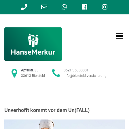
Phone
Email
WhatsApp
Facebook
Instag
Number
Address
for
calling
Apfelstr. 89
0521 96300001
33613 Bielefeld
info@bielefeld.versicherung
Unverhofft kommt vor dem
Un
(FALL)