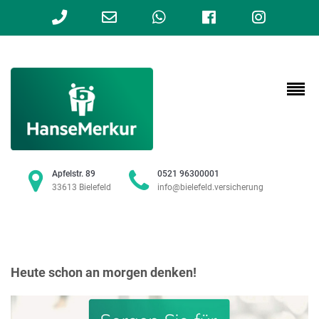
Phone
Email
WhatsApp
Facebook
Instag
Number
Address
for
calling
Apfelstr. 89
0521 96300001
33613 Bielefeld
info@bielefeld.versicherung
Heute schon an morgen denken!